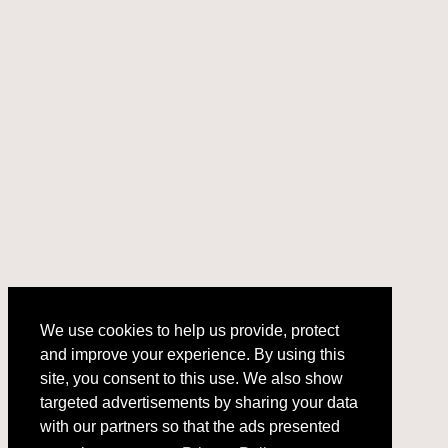
We use cookies to help us provide, protect
and improve your experience. By using this
We use cookies to help us provide, protect
site, you consent to this use. We also show
and improve your experience. By using this
targeted advertisements by sharing your data
site, you consent to this use. We also show
with our partners so that the ads presented
targeted advertisements by sharing your data
with our partners so that the ads presented
are relevant to you.
Privacy Policy