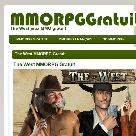
The West jeux MMO gratuit
MMORPG GRATUIT
MMORPG FRANÇAIS
3D MMORPG
JEUX SUR NAVIGATEUR
MMO POUR ENFANTS
The West MMORPG Gratuit
MMO DE SPORT
The West MMORPG Gratuit