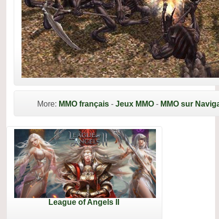
More:
MMO français
-
Jeux MMO
-
MMO sur Naviga
League of Angels II