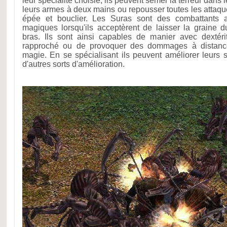
leur spécialité choisie, ils peuvent semer la terreur dans
leurs armes à deux mains ou repousser toutes les attaque
épée et bouclier. Les Suras sont des combattants 
magiques lorsqu'ils acceptèrent de laisser la graine 
bras. Ils sont ainsi capables de manier avec dextér
rapproché ou de provoquer des dommages à distance
magie. En se spécialisant ils peuvent améliorer leurs so
d'autres sorts d'amélioration.