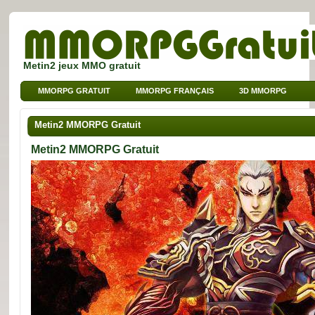
Metin2 jeux MMO gratuit
MMORPG GRATUIT
MMORPG FRANÇAIS
3D MMORPG
JEUX SUR NAVIGATEUR
MMO POUR ENFANTS
Metin2 MMORPG Gratuit
MMO DE SPORT
Metin2 MMORPG Gratuit