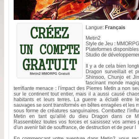
Langue:
Français
Metin2
Style de Jeu : MMORPG 
Plateformes disponible
Studio de développeme
Il y a de cela bien lon
Dragon surveillait et 
Metin2 MMORPG Gratuit
Shinsoo, Chunjo et Jin
fascinant monde magiq
terrifiante menace : l'impact des Pierres Metin a non se
sur le continent tout entier, mais il a aussi causé chao
habitants et leurs terres. La guerre a éclaté entre 
sauvages se sont transformés en bêtes enragées et les mo
sous forme de créatures sanguinaires. Combattez l'infl
Metin en tant qu'allié du dieu Dragon dans ce 
Rassemblez toutes vos forces et saisissez vos armes 
d'un avenir fait de souffrance, de destruction et de peur !
En commençant votre aventure dans Metin2, vous re