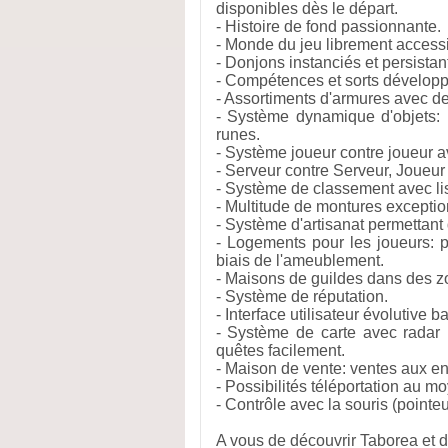
disponibles dès le départ.
- Histoire de fond passionnante.
- Monde du jeu librement access
- Donjons instanciés et persistan
- Compétences et sorts développ
- Assortiments d'armures avec d
- Système dynamique d'objets: 
runes.
- Système joueur contre joueur a
- Serveur contre Serveur, Joueur
- Système de classement avec li
- Multitude de montures exceptio
- Système d'artisanat permettant 
- Logements pour les joueurs: p
biais de l'ameublement.
- Maisons de guildes dans des z
- Système de réputation.
- Interface utilisateur évolutive b
- Système de carte avec radar p
quêtes facilement.
- Maison de vente: ventes aux e
- Possibilités téléportation au m
- Contrôle avec la souris (pointeu
A vous de découvrir Taborea et d'