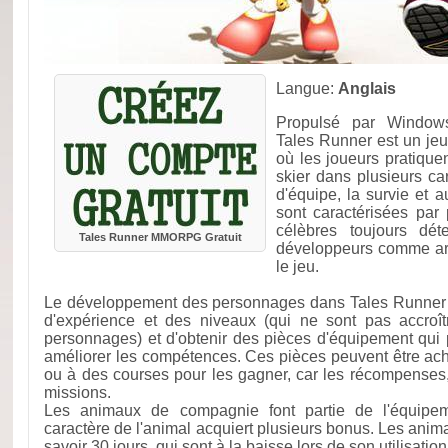
Langue:
Anglais
Propulsé par Windows
Tales Runner est un jeu 
où les joueurs pratiquen
skier dans plusieurs ca
d'équipe, la survie et a
sont caractérisées par
célèbres toujours dé
Tales Runner MMORPG Gratuit
développeurs comme arr
le jeu.
Le développement des personnages dans Tales Runner 
d'expérience et des niveaux (qui ne sont pas accroî
personnages) et d'obtenir des pièces d'équipement qui p
améliorer les compétences. Ces pièces peuvent être ach
ou à des courses pour les gagner, car les récompense
missions.
Les animaux de compagnie font partie de l'équipeme
caractère de l'animal acquiert plusieurs bonus. Les anim
savoir 30 jours, qui sont à la baisse lors de son utilisation