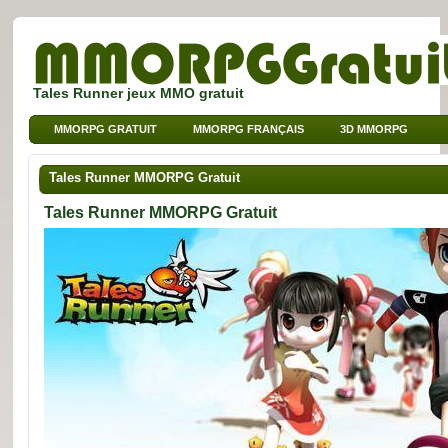
Tales Runner jeux MMO gratuit
MMORPG GRATUIT
MMORPG FRANÇAIS
3D MMORPG
JEUX SUR NAVIGATEUR
MMO POUR ENFANTS
Tales Runner MMORPG Gratuit
MMO DE SPORT
Tales Runner MMORPG Gratuit