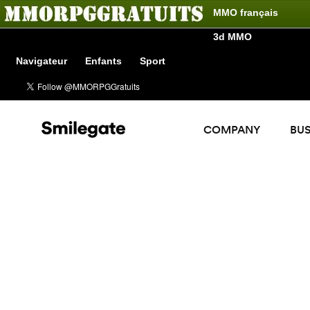
MMO français
3d MMO
Navigateur
Enfants
Sport