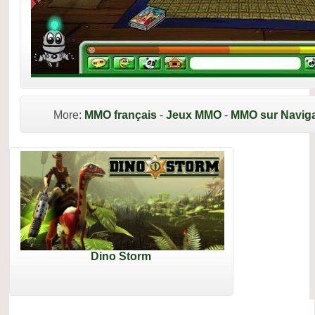
More:
MMO français
-
Jeux MMO
-
MMO sur Naviga
Dino Storm