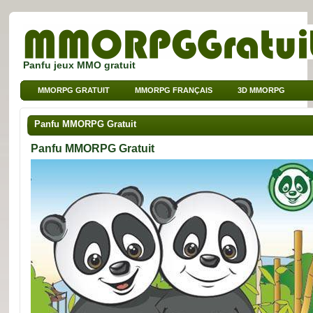
Panfu jeux MMO gratuit
MMORPG GRATUIT
MMORPG FRANÇAIS
3D MMORPG
JEUX SUR NAVIGATEUR
MMO POUR ENFANTS
Panfu MMORPG Gratuit
MMO DE SPORT
Panfu MMORPG Gratuit