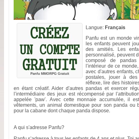
Langue:
Français
Panfu est un monde vir
les enfants peuvent jou
des amitiés. Les enf
personnalisé, peuvent d
composé de pandas 
l'intérieur de ce monde, 
avec d'autres enfants, c
Panfu MMORPG Gratuit
postales, jouer à des
réflexe, lire des histoir
en étant créatif. Aider d'autres pandas et exercer rég
l'intermédiaire des jeux est récompensé par l'attributio
appelée 'paw'. Avec cette monnaie accumulée, il est
vêtements, un animal domestique pour son panda ou 
pour la cabane dont chaque panda dispose.
A qui s'adresse Panfu?
Panfu s'adresse à tous les enfants de 4 ans et plus. Toi a