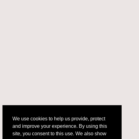
We use cookies to help us provide, protect
and improve your experience. By using this
We use cookies to help us provide, protect
site, you consent to this use. We also show
and improve your experience. By using this
targeted advertisements by sharing your data
site, you consent to this use. We also show