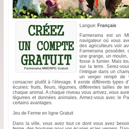
Langue:
Français
Farmerama est un MM
navigateur où vous av
des agriculteurs voir a
Farmerama posséder, d
une grange, un moulin, 
fosse à fumier. Mais to
sur la terre. Serez-vo
Farmerama MMORPG Gratuit
l'intrigue dans un cham
un verger rempli de 
consacrer plutôt à l'élevage. Il existe différents types d
écuries: fruits, fleurs, légumes, différentes tailles de t
chaque animal. A chaque niveau vous arrivez, vous aure
légumes et données animales. Armez-vous avec le P
certains avantages.
Jeu de Ferme en ligne Gratuit
Dans la ville, vous avez tout ce dont vous avez bes
ferme, des boutures pour vos écuries et les vergers. Da