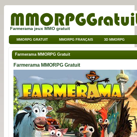
Farmerama jeux MMO gratuit
MMORPG GRATUIT
MMORPG FRANÇAIS
3D MMORPG
JEUX SUR NAVIGATEUR
MMO POUR ENFANTS
Farmerama MMORPG Gratuit
MMO DE SPORT
Farmerama MMORPG Gratuit