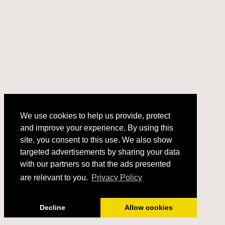
We use cookies to help us provide, protect
and improve your experience. By using this
We use cookies to help us provide, protect
site, you consent to this use. We also show
and improve your experience. By using this
targeted advertisements by sharing your data
site, you consent to this use. We also show
with our partners so that the ads presented
targeted advertisements by sharing your data
with our partners so that the ads presented
are relevant to you.
Privacy Policy
are relevant to you.
Privacy Policy
Got it!
Decline
Allow cookies