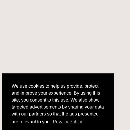
We use cookies to help us provide, protect
and improve your experience. By using this
We use cookies to help us provide, protect
site, you consent to this use. We also show
and improve your experience. By using this
targeted advertisements by sharing your data
site, you consent to this use. We also show
with our partners so that the ads presented
targeted advertisements by sharing your data
with our partners so that the ads presented
are relevant to you.
Privacy Policy
are relevant to you.
Privacy Policy
Got it!