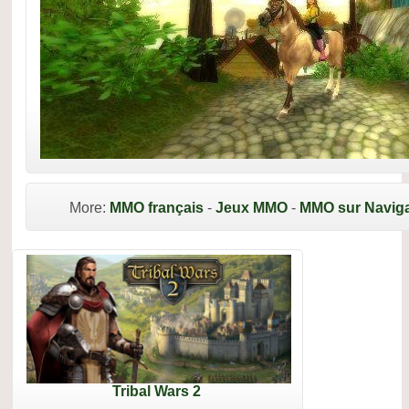
More:
MMO français
-
Jeux MMO
-
MMO sur Naviga
Tribal Wars 2