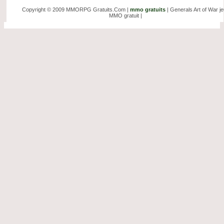
Copyright © 2009 MMORPG Gratuits.Com |
mmo gratuits
| Generals Art of War j
MMO gratuit |