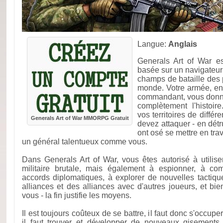
Langue:
Anglais
Generals Art of War es
basée sur un navigateu
champs de bataille des 
monde. Votre armée, en
commandant, vous donne
complètement l'histoi
vos territoires de diffé
Generals Art of War MMORPG Gratuit
devez attaquer - en détr
ont osé se mettre en tra
un général talentueux comme vous.
Dans Generals Art of War, vous êtes autorisé à utilis
militaire brutale, mais également à espionner, à co
accords diplomatiques, à explorer de nouvelles tactiq
alliances et des alliances avec d'autres joueurs, et bi
vous - la fin justifie les moyens.
Il est toujours coûteux de se battre, il faut donc s'occup
il faut trouver et développer de nouveaux gisements