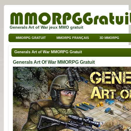
Generals Art of War jeux MMO gratuit
MMORPG GRATUIT
MMORPG FRANÇAIS
3D MMORPG
JEUX SUR NAVIGATEUR
MMO POUR ENFANTS
Generals Art of War MMORPG Gratuit
MMO DE SPORT
Generals Art Of War MMORPG Gratuit