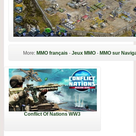
More:
MMO français
-
Jeux MMO
-
MMO sur Naviga
Conflict Of Nations WW3