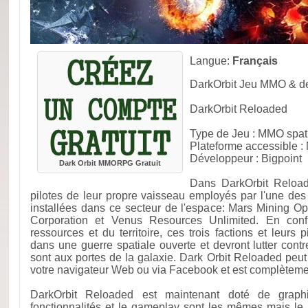
Langue:
Français
DarkOrbit Jeu MMO & de 
DarkOrbit Reloaded
Type de Jeu : MMO spatia
Plateforme accessible : 
Développeur : Bigpoint
Dark Orbit MMORPG Gratuit
Dans DarkOrbit Reload
pilotes de leur propre vaisseau employés par l'une des t
installées dans ce secteur de l'espace: Mars Mining Ope
Corporation et Venus Resources Unlimited. En confl
ressources et du territoire, ces trois factions et leurs p
dans une guerre spatiale ouverte et devront lutter cont
sont aux portes de la galaxie. Dark Orbit Reloaded peut 
votre navigateur Web ou via Facebook et est complètemen
DarkOrbit Reloaded est maintenant doté de graph
fonctionnalités et le gameplay sont les mêmes mais l