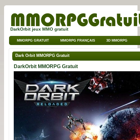
DarkOrbit jeux MMO gratuit
MMORPG GRATUIT
MMORPG FRANÇAIS
3D MMORPG
JEUX SUR NAVIGATEUR
MMO POUR ENFANTS
Dark Orbit MMORPG Gratuit
MMO DE SPORT
DarkOrbit MMORPG Gratuit