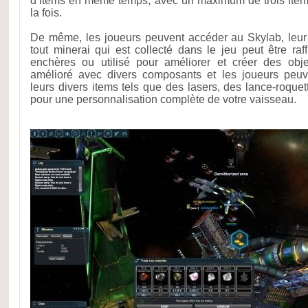
d’items en même temps, avec un maximum de trois item
la fois.
De même, les joueurs peuvent accéder au Skylab, leur 
tout minerai qui est collecté dans le jeu peut être ra
enchères ou utilisé pour améliorer et créer des obj
amélioré avec divers composants et les joueurs peuv
leurs divers items tels que des lasers, des lance-roquet
pour une personnalisation complète de votre vaisseau.