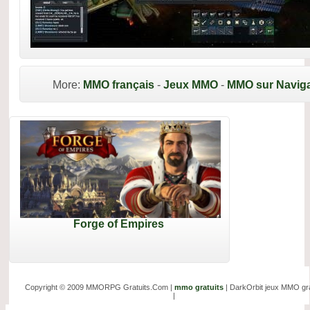
More:
MMO français
-
Jeux MMO
-
MMO sur Naviga
Forge of Empires
Copyright © 2009 MMORPG Gratuits.Com |
mmo gratuits
| DarkOrbit jeux MMO gra
|