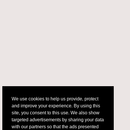
We use cookies to help us provide, protect
and improve your experience. By using this
We use cookies to help us provide, protect
site, you consent to this use. We also show
and improve your experience. By using this
targeted advertisements by sharing your data
site, you consent to this use. We also show
with our partners so that the ads presented
targeted advertisements by sharing your data
with our partners so that the ads presented
are relevant to you.
Privacy Policy