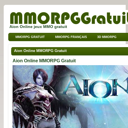
Aion Online jeux MMO gratuit
MMORPG GRATUIT
MMORPG FRANÇAIS
3D MMORPG
JEUX SUR NAVIGATEUR
MMO POUR ENFANTS
Aion Online MMORPG Gratuit
MMO DE SPORT
Aion Online MMORPG Gratuit