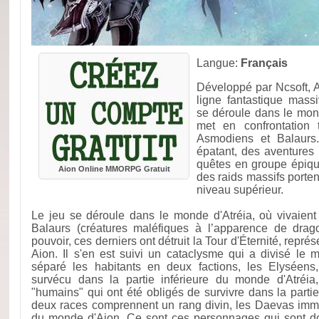
Langue:
Français
Développé par Ncsoft, A
ligne fantastique mass
se déroule dans le mond
met en confrontation t
Asmodiens et Balaurs
épatant, des aventures
quêtes en groupe épiqu
Aion Online MMORPG Gratuit
des raids massifs porten
niveau supérieur.
Le jeu se déroule dans le monde d'Atréia, où vivaient
Balaurs (créatures maléfiques à l’apparence de drag
pouvoir, ces derniers ont détruit la Tour d'Éternité, repr
Aion. Il s'en est suivi un cataclysme qui a divisé le
séparé les habitants en deux factions, les Elyséen
survécu dans la partie inférieure du monde d'Atréia
"humains" qui ont été obligés de survivre dans la partie
deux races comprennent un rang divin, les Daevas immo
du monde d'Aion. Ce sont ces personnages qui sont dot