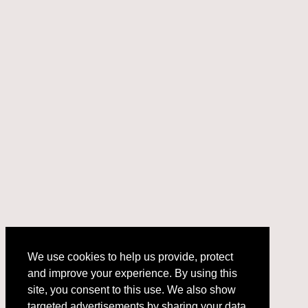
We use cookies to help us provide, protect
and improve your experience. By using this
We use cookies to help us provide, protect
site, you consent to this use. We also show
and improve your experience. By using this
targeted advertisements by sharing your data
site, you consent to this use. We also show
with our partners so that the ads presented
targeted advertisements by sharing your data