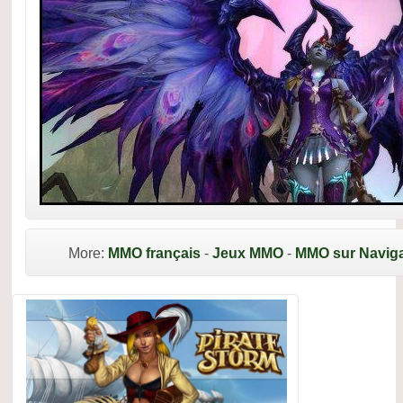
More:
MMO français
-
Jeux MMO
-
MMO sur Naviga