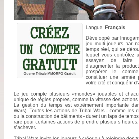
Langue:
Français
Développé par Innogame
jeu multi-joueurs par n
temps réel, qui se dér
lequel vous contrôlez u
essayez de faire cr
d’augmenter la product
prospérer le comme
Guerre Tribale MMORPG Gratuit
constituer une armée 
votre cité et conquérir d’
Le jeu compte plusieurs «mondes» jouables et chac
unique de règles propres, comme la vitesse des actions e
La gestion du temps est extrêmement importante dans
Wars). Toutes les actions de Tribal Wars - comme les 
ou la construction de bâtiments - durent un laps de temps 
rare pour certaines actions de prendre plusieurs heures,
s’achever.
Tribal Wars invite les joueurs à créer ou à rejoindre des 