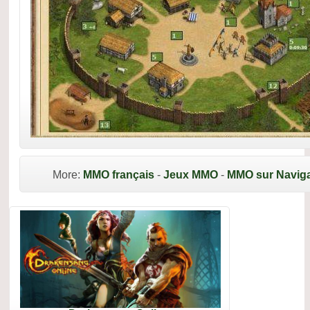
More:
MMO français
-
Jeux MMO
-
MMO sur Naviga