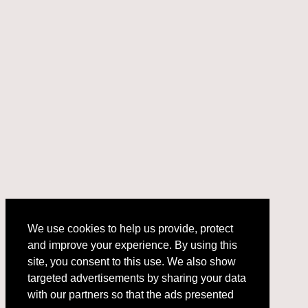
We use cookies to help us provide, protect
and improve your experience. By using this
We use cookies to help us provide, protect
site, you consent to this use. We also show
and improve your experience. By using this
targeted advertisements by sharing your data
site, you consent to this use. We also show
with our partners so that the ads presented
targeted advertisements by sharing your data
with our partners so that the ads presented
are relevant to you.
Privacy Policy