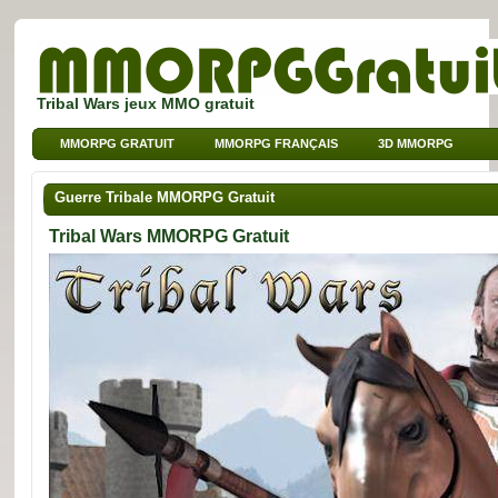
Tribal Wars jeux MMO gratuit
MMORPG GRATUIT
MMORPG FRANÇAIS
3D MMORPG
JEUX SUR NAVIGATEUR
MMO POUR ENFANTS
Guerre Tribale MMORPG Gratuit
MMO DE SPORT
Tribal Wars MMORPG Gratuit